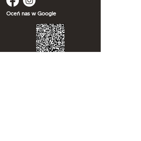
Oceń nas w Google
Firma
Studio projektowo-realizacyjne
"Modus"
ul. Lwowska 38b
53-516 Wrocław
NIP:
8980018041
REGON:
930137160