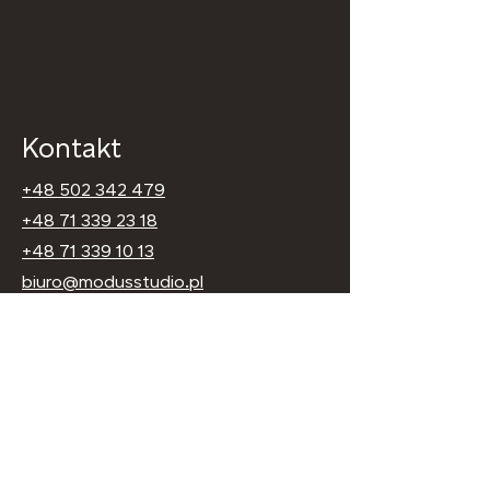
Kontakt
+48 502 342 479
+48 71 339 23 18
+48 71 339 10 13
biuro@modusstudio.pl
Oceń nas w Google