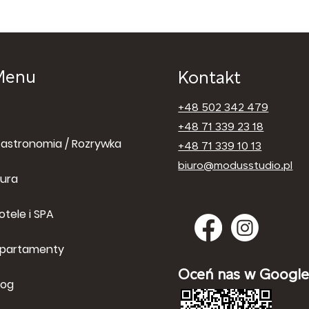
Menu
Kontakt
+48 502 342 479
+48 71 339 23 18
astronomia / Rozrywka
+48 71 339 10 13
biuro@modusstudio.pl
iura
otele i SPA
partamenty
Oceń nas w Googl
log