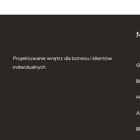
Projektowanie wnętrz dla biznesu i klientów
G
indiwidualnych
B
H
A
B