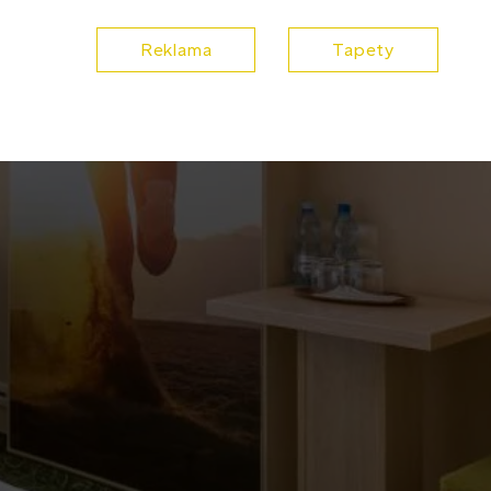
Reklama
Tapety
menty