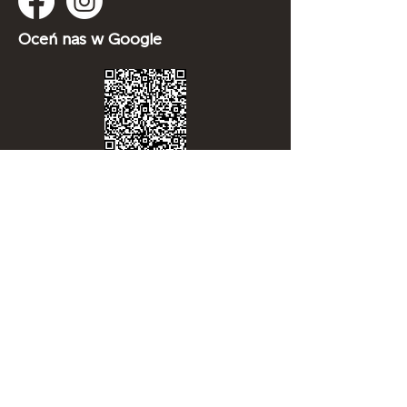
Oceń nas w Google
Firma
Studio projektowo-realizacyjne
"Modus"
ul. Lwowska 38b
53-516 Wrocław
NIP:
8980018041
REGON:
930137160