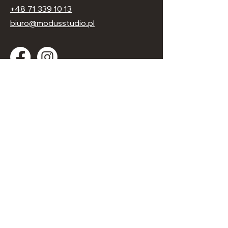
+48 71 339 10 13
biuro@modusstudio.pl
Oceń nas w Google
Firma
Studio projektowo-realizacyjne
"Modus"
ul. Lwowska 38b