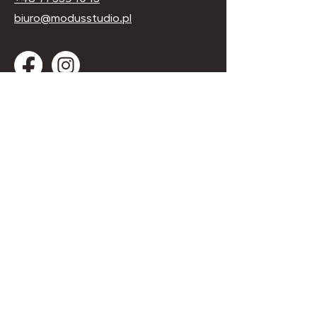
biuro@modusstudio.pl
Oceń nas w Google
Firma
Studio projektowo-realizacyjne
"Modus"
ul. Lwowska 38b
53-516 Wrocław