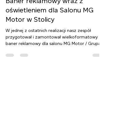
Modus Studio
1 gru 2025
Baner reklamowy wraz z
oświetleniem dla Salonu MG
Motor w Stolicy
W jednej z ostatnich realizacji nasz zespół
przygotował i zamontował wielkoformatowy
baner reklamowy dla salonu MG Motor / Grupa
PGD w Warszawie . Projekt powstał z myślą o
poprawie widoczności salonu po zmroku oraz o
skutecznym kierowaniu klientów do stref
sprzedaży, serwisu oraz parkingu. Założenia
projektu Celem było stworzenie reklamy, która:
będzie doskonale widoczna zarówno w dzień,
jak i w nocy, w przejrzysty sposób przedstawi
ofertę salonu, podkreśli nowoczesny cha