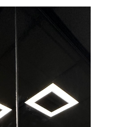
nowoczesną architekturę z funkcjonalnością. W
ramach naszego projektu zajęliśmy się całą
architekturą wnętrz, korytarzy oraz
zaprojektowaliśmy estetyczne tapety, które
harmonijnie wkomponowują się w przestrzeń
uzdrowiska