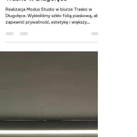
montaż folii piaskowej w firmie
Trasko w Długołęce
Realizacja Modus Studio w biurze Trasko w
Długołęce. Wykleiliśmy szkło folią piaskową, aby
zapewnić prywatność, estetykę i większy
komfort pracy. Zobacz, dlaczego to najlepsze
rozwiązanie dla biur.