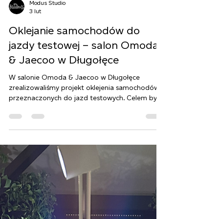
Modus Studio
3 lut
Oklejanie samochodów do
jazdy testowej – salon Omoda
& Jaecoo w Długołęce
W salonie Omoda & Jaecoo w Długołęce
zrealizowaliśmy projekt oklejenia samochodów
przeznaczonych do jazd testowych. Celem było
stworzenie spójnej, czytelnej i nowoczesnej
identyfikacji wizualnej, która będzie widoczna
zarówno na parkingu salonu, jak i w przestrzeni
miejskiej.