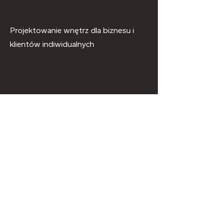
Projektowanie wnętrz dla biznesu i
klientów indiwidualnych
Kontakt
+48 502 342 479
+48 71 339 23 18
+48 71 339 10 13
biuro@modusstudio.pl